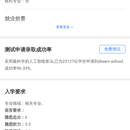
移民专业：否
就业前景
查看更多

可从事的工作：这门令人兴奋的课程的毕业生将有机会将他们的设
计工作提升到一个新的水平，并可能继续在各种不同的角色中发展
他们的才能。这些可能包括: 创意总监 印刷工人 平面设计师 数字生
测试申请录取成功率
免费测试
产商 文案 展览设计师
采用最科学的人工智能算法,已为23127位学生申请到dream school,
成功率96.33%。
如何申请
作品集：
要求
入学要求
专业领域：相关专业。
语言要求：
雅思总分：
6
雅思听力：
5.5