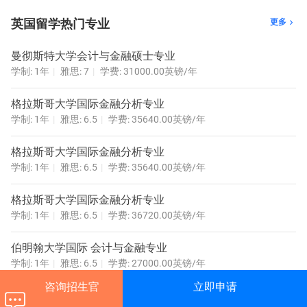
Empirical Topics in Accounting and Finance：会计和金融的实证课
英国留学热门专业
更多

题
Foreign Exchange and International Money Markets：外汇和国际
曼彻斯特大学会计与金融硕士专业
货币市场
学制: 1年
雅思: 7
学费: 31000.00英镑/年
International Business Finance：国际商业金融
International Business Taxation：国际商业税收
格拉斯哥大学国际金融分析专业
International Financial Statement Analysis：国际财务报表分析
学制: 1年
雅思: 6.5
学费: 35640.00英镑/年
Management Accounting：管理会计
Social and Environmental Accounting：社会和环境会计
格拉斯哥大学国际金融分析专业
Venture Capital and Entrepreneurial Finance：风险投资与创业融资
学制: 1年
雅思: 6.5
学费: 35640.00英镑/年
评估考核
课程的评估方法不仅强调知识，而且强调基本技能的发展。学校通
格拉斯哥大学国际金融分析专业
过一系列评估方法对你的学习结果打分，包括考试，小组项目，书
学制: 1年
雅思: 6.5
学费: 36720.00英镑/年
面作业和论文，课堂评估，小组和个人的陈述和报告。
伯明翰大学国际 会计与金融专业
学制: 1年
雅思: 6.5
学费: 27000.00英镑/年
咨询招生官
立即申请