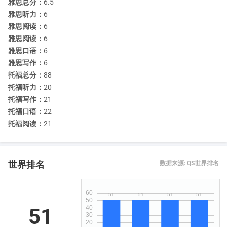
雅思总分：
6.5
领域, 提供专业团队可以给你专业的建议。学校的团队拥有的专属工
雅思听力：
6
作经验将会帮助你在激烈的职场竞争中脱颖而出,为你提供指导,全球
雅思阅读：
6
实习机遇。一旦你有了一个职业倾向,一对一的简历写作和工作申请
雅思阅读：
6
指导将帮助你给你巨大优势。
雅思口语：
6
雅思写作：
6
如何申请
托福总分：
88
托福听力：
20
申请费：
50
托福写作：
21
申请截止日期：
3轮
托福口语：
22
托福阅读：
21
学生评价
评价：
世界排名
数据来源: QS世界排名
伯明翰大学以其优秀的教学质量与科研水平而在国际上享有较高声
誉。
英国首相内维尔·张伯伦和中国著名地质学家李四光等都是伯明翰大
51
学的杰出校友。迄今为止，伯明翰大学已培养出8位诺贝尔奖获得者
和1位英国首相。伯明翰大学在2013/14QS世界大学排名上，位居英