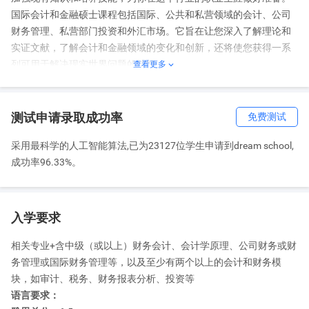
国际会计和金融硕士课程包括国际、公共和私营领域的会计、公司
财务管理、私营部门投资和外汇市场。它旨在让您深入了解理论和
实证文献，了解会计和金融领域的变化和创新，还将使您获得一系
列可用于解决现实世界问题的技能。
查看更多

ACCA认证
伯明翰大学的国际会计和金融抓也是由特许注册会计师协会
（ACCA）认可的，这意味着你将获得ACCA考试科目的豁
测试申请录取成功率
免费测试
采用最科学的人工智能算法,已为23127位学生申请到dream school,
移民相关
成功率96.33%。
移民专业：否
入学要求
就业前景
相关专业+含中级（或以上）财务会计、会计学原理、公司财务或财
可从事的工作：伯明翰大学学校的就业团队会为商学院的研究生提
务管理或国际财务管理等，以及至少有两个以上的会计和财务模
供专项的服务。学校会在职业生涯管理的各个方面帮助你, 从求职策
块，如审计、税务、财务报表分析、投资等
略和计划 ,工作申请,准备面试和评估中心的考核以及最近本的基本就
语言要求：
业技能发展。伯明翰大学独特的就业指导服务会根据你的学术主题