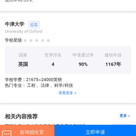
成功率96.33%。
服装费：由于牛津留学的时间较短，留学生可以从国内携带足够的
衣物到英国，如果是在牛津本地购买也可以，价格相差并不是很大
(奢侈品除外)，如果你是土豪那就放开手的买，如果消费水平一般可
牛津大学
公立
以等到每年的打折季节去抢购，其实也挺划算的。
University of Oxford
以上就是详细介绍，如果您准备送孩子去国外留学，有什么不清楚
学校星级





的问题可以咨询【一起留学网】在线老师! 我们专注于为广大学子提
供更好的留学服务体验;一起留学网为给你不一样的服务体验。
国家
世界排名
申请通过率
建校年份
英国
4
90%
1167年
学校学费：21675~24000英镑
热门专业： 工程 、法律 、科学/科技
查看更多

相关内容推荐
更多

英国牛津大学本科申请条件及学费信息解析
2019-10-25
咨询招生官
立即申请