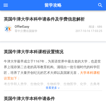


留学攻略
英国牛津大学本科申请条件及学费信息解析
OfferEasy
阅读：686
2017-10-16 17:03:25
零中介费出国留学
英国牛津大学本科课程设置情况
牛津大学最早成立于1167年，为英语世界中最古老的大学，也是世
界上现存第二古老的高等教育机构。涌现出一批引领时代的科学巨
匠，培养了大量开创纪元的艺术大师以及国家元首，
大学本科课程
设置如下：
考古学和人类学、生物化学、生物科学、生物医学、化学、古典考
查看更多

古学和古代史、计算机科学、计算机科学与哲学、地球科学、艺术
历史、人文科学、法律、材料科学、材料经济与管理、数学、物理
英国牛津大学本科申请条件
学与哲学、心理学与哲学、心理学等等。