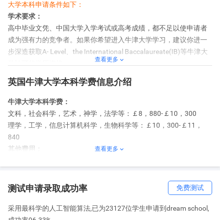
大学本科申请条件如下：
学术要求：
高中毕业文凭、中国大学入学考试或高考成绩，都不足以使申请者
成为强有力的竞争者。如果你希望进入牛津大学学习，建议你进一
步深造获取A- Level、the Internatio
nal Baccalaureate(IB)等牛津大
查看更多

学认可的学历资格。
语言要求：
英国牛津大学本科学费信息介绍
1、雅思：总分7.0，各部分不低于7.0。
2、托福网考：总分110，听力部分不低于22，口语部分不低于25，
牛津大学本科学费：
阅读和写作部分均不低于24。
文科，社会科学，艺术，神学，法学等：￡8，880-￡10，300
3、托福笔考：总分600，写作部分不低于5.5。
理学，工学，信息计算机科学，生物科学等：￡10，300-￡11，
请注意，通过UCAS申请入学时不用提交英语成绩证明。如果你已经
840
取得成绩证明，请在UCAS Application Form上的正确位置上说明;如
其他费用：
查看更多

果你还未取得成绩证明，你可能收到有条件录取通知，并需要在
伙食费： 牛津一般每日三餐的开销大学一个月150英镑是较为普遍
2013年7月31日前取得证明。
的情况，如果留学生吃的水平(吃货们一点要多注意)更高一些，一个
月大约300英镑左右也足够了。
测试申请录取成功率
免费测试
日用品和交通费：在牛津留学还可能需要购买一些日用品和支付交
通费用，这些杂费每个月大概是100-200英镑的支出，具体看外出的
采用最科学的人工智能算法,已为23127位学生申请到dream school,
频繁度以及距离的远近的。