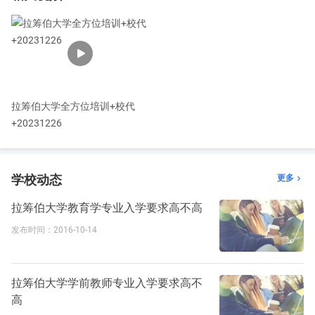
会，佛教团体，中国文化俱乐部，中国学生友谊会，拉筹伯大学伊
斯兰教团体，澳大利亚日本人社交俱乐部，拉美社团，拉筹伯大学
研究生会，马来西亚学生联合会，留学生基督教联谊会，留学生联
谊会，南太平洋岛民会，斯里兰卡社团，西藏支持团以及土耳其俱
乐部。
拉筹伯大学全方位培训+校代
+20231226
拉筹伯大学院系专业
拉筹伯大学共计有5个院系：
学校动态
更多

人文与社会科学学院，商业、经济与法学学院，科学、技术与工程
学院、教育学院、健康科学学院。
拉筹伯大学教育学专业入学要求高不高
开设专业：
发布时间：2016-10-14
人文与社会科学
：电影和媒体教学、语言学、发展学、政策学等。
教育
：语言学、初级教育、中级教育、教育学等。
商业
：国际商务、经济学、会计学、电子商务、金融学、企业发展
拉筹伯大学学前教师专业入学要求高不
战略、财政学、酒店管理、管理学、旅游管理、工商管理等。
高