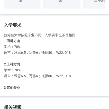
拉，本迪戈，奥尔伯里/沃东加校园，有校内宿舍区，还提供有独立
澳门
澳门
兰 ,中国澳门
设施的单元和公寓(提供/不提供一日三餐)。另外还包括校外住房和
公寓。学校的住房服务处可帮助学生获得合适的校外住宿。
交通
学校有非常便利的公共交通，电车、火车、公共汽车可达各个校
入学要求
园，免费校车可送学生到达校内各院系、语言中心、预科学院以及
拉筹伯大学按照专业不同，入学要求也不尽相同；
公交车站。
1 商科方向：
银行商店
学术：70%
作为一个拥有22，000名学生的大学，拉筹伯大学是一个完整的社
语言：雅思6.5，写作6；托福80， W22, O18
区、学校提供一系列广泛的服务与设施，包括零售店(食品、服装、
理发、旅行社、洗衣店、音乐及文具店)，配镜店、银行、邮局、药
2 工科方向：
店、剧场和电影院，餐馆以及托儿所。
学术：70%
娱乐与休闲
语言：雅思6.5，写作6；托福80， W22, O18
学校配有一流的设施以确保学生进行各种满足不同水平与兴趣的娱
乐与体育活动，体育设施包括一个室内温水游泳池，健身房，壁、
3 其他专业：
网球与羽毛球场及宽阔的体育场，每个校园都毗邻一个高尔夫球
场。
俱乐部和社团
许多俱乐部与社团都是为留学生开设的，包括澳大利亚非洲人友谊
相关视频