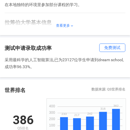
在本地独特的环境里参加部分课程的学习。
拉筹伯大学基本信息
查看更多

中文名：拉筹伯大学
英文名：Latrobe University
测试申请录取成功率
免费测试
立校性质：公立
院校星级：三星级
采用最科学的人工智能算法,已为23127位学生申请到dream school,
创建年份：1967年
成功率96.33%。
在校人数：28000人
咨询电话：028-85922278
官方网站：
https://www.latrobe.edu.au/courses
世界排名
数据来源: QS世界排名
学校地址：
澳大利亚 维多利亚州 墨尔本市
拉筹伯大学学校历史
386
拉筹伯大学(La Trobe University)始建于1967年，是澳大利亚一流大
学之一，以其出色的教学水平和创新精神在全世界享有盛名。拉筹
QS排名