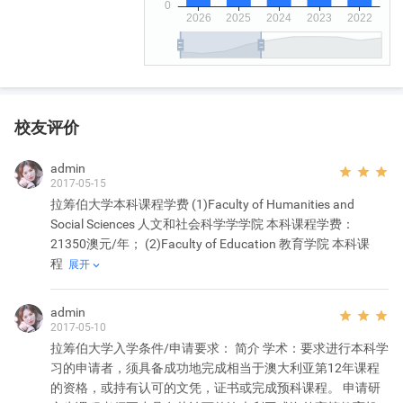
伯大学被公认为是教学研究方面最活跃的澳大利亚大学之一。
而且，在过去的四年里，它也是政府投入研究基金最多的大学之
一。是一所在教学、科研和职业培训方面处于领先地位，享有国际
声誉的综合性大学。保持一流国际标准，发挥优良治学传统、重视
教学方式创新，营造平等自由学术氛围是其一贯的办学宗旨。
2005年拉筹伯大学被英国泰晤士报高等教育专刊 评为世界最佳100
校友评价
所大学之一。同时拉筹伯大学也被声誉卓著的墨尔本应用经济社会
研究院评为澳大利亚十佳大学之一。
admin
  
2017-05-15
拉筹伯大学本科课程学费 (1)Faculty of Humanities and
拉筹伯大学校区环境
Social Sciences 人文和社会科学学学院 本科课程学费：
21350澳元/年； (2)Faculty of Education 教育学院 本科课
程
展开

admin
  
2017-05-10
拉筹伯大学入学条件/申请要求： 简介 学术：要求进行本科学
习的申请者，须具备成功地完成相当于澳大利亚第12年课程
的资格，或持有认可的文凭，证书或完成预科课程。 申请研