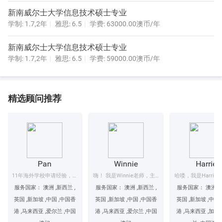
氏度以上。
新南威尔士大学信息技术硕士专业
墨尔本的气候比较干燥，相对湿度常在30%到50%之间，由于干燥，
学制: 1.7,2年
雅思: 6.5
学费: 63000.00澳币/年
平时晾晒衣物也干得快，衣服家具等物品不容易发霉，冬天在同样
的低温下与湿度高的地方比较也不觉得那么寒冷，在生活上，墨尔
新南威尔士大学信息技术硕士专业
本这样的湿度让很多人觉得舒适。
学制: 1.7,2年
雅思: 6.5
学费: 59000.00澳币/年
基础设施：
图书馆与计算机资源
精选顾问推荐
学校的主图书馆位于班杜拉校园，被认为是澳大利亚最优秀的图书
馆之一，拥有100多万册藏书，并通过尖端的信息工程与其他主要的
澳大利亚及海外的图书馆相联结，位于本迪戈与奥尔伯里/沃东加校
园的图书馆，藏有各类书籍，成套书系，及视听教材。计算机终端
可进行，澳大利亚及国际数据库的自动信息检索。 所有校园都提供
Pan
Winnie
Harriet
支持教学与研究活动的计算机服务。学校的网络设施可进行校内、
国内及国际电子通讯。
11年海外学校申请经验，名校申请经验丰...
嗨！ 我是Winnie老师，主要负责英国，澳...
住宿
服务国家： 澳洲 ,新西兰 ,
服务国家： 澳洲 ,新西兰 ,
服务国家： 澳洲 ,新
澳大利亚拉筹伯被公认为具有一些最好的住宿设施，可为学生提供
英国 ,新加坡 ,中国 ,中国香
英国 ,新加坡 ,中国 ,中国香
英国 ,新加坡 ,中国
多种优良的住宿选择，每个校园的住宿方式都有所不同。在班杜
港 ,马来西亚 ,爱尔兰 ,中国
港 ,马来西亚 ,爱尔兰 ,中国
港 ,马来西亚 ,加拿