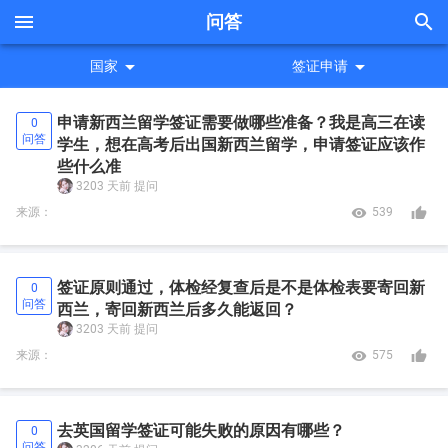


问答


国家
签证申请
申请新西兰留学签证需要做哪些准备？我是高三在读
0
问答
学生，想在高考后出国新西兰留学，申请签证应该作
些什么准
3203 天前
提问


来源：
539
签证原则通过，体检经复查后是不是体检表要寄回新
0
问答
西兰，寄回新西兰后多久能返回？
3203 天前
提问


来源：
575
去英国留学签证可能失败的原因有哪些？
0
问答