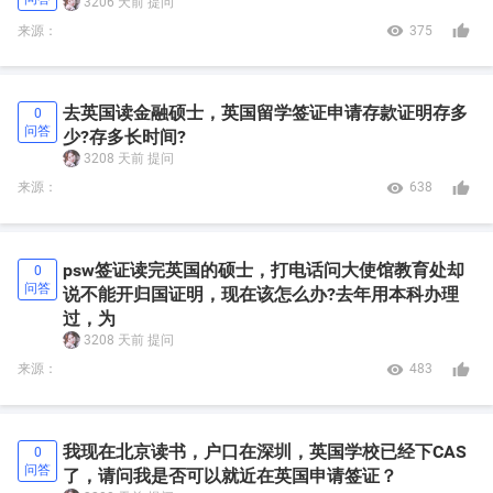
3206 天前
提问


来源：
375
去英国读金融硕士，英国留学签证申请存款证明存多
0
问答
少?存多长时间?
3208 天前
提问


来源：
638
psw签证读完英国的硕士，打电话问大使馆教育处却
0
问答
说不能开归国证明，现在该怎么办?去年用本科办理
过，为
3208 天前
提问


来源：
483
我现在北京读书，户口在深圳，英国学校已经下CAS
0
问答
了，请问我是否可以就近在英国申请签证？