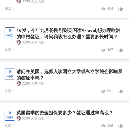
3208 天前
提问


来源：
454
16岁，今年九月份刚刚到英国读A-level,想办理欧洲
0
问答
的申根签证，请问我该怎么办理？需要多长时间？
3208 天前
提问


来源：
487
请问在英国，选择入读国立大学或私立学院会影响我
0
问答
的签证率吗？
3208 天前
提问


来源：
591
英国留学的资金担保要多少？签证通过率高么？
0
问答
3208 天前
提问


来源：
286